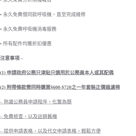
• 永久免費借同款呼吸機，直至完成維修
• 永久免費呼吸機消毒服務
• 所有配件均獲折扣優惠
注意事項 –
(1) 申請政府公務只津貼只適用於公務員本人或其配偶
(2) 附帶條款需同時購買$600-$720之一年套裝正價過濾棉
– 熟識公務員申請程序，化瀪為簡
– 免費檢查
，
以及註銷舊機
– 提供申請表格，以及
代交申請表格，輕鬆方便