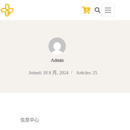
Skip
to
Shopping
content
cart
Admin
Joined: 18 8 月, 2024
Articles: 25
信息中心