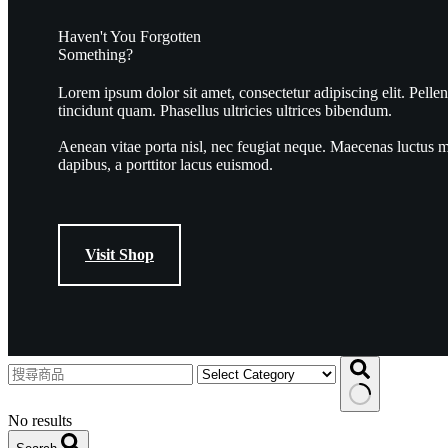
Haven't You Forgotten
Something?
Lorem ipsum dolor sit amet, consectetur adipiscing elit. Pelle
tincidunt quam. Phasellus ultricies ultrices bibendum.
Aenean vitae porta nisl, nec feugiat neque. Maecenas luctus m
dapibus, a porttitor lacus euismod.
Visit Shop
No results