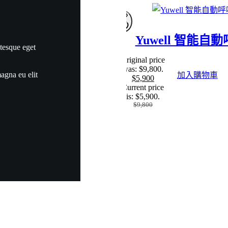
SALE
Yuwell 智能自
ntesque eget
Original price
was: $9,800.
agna eu elit
加入購物車
$
5,900
Current price
is: $5,900.
$
9,800