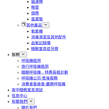
過濾棉
喉管
頭帶
面罩墊
其他產品
氧氣機
消毒清潔及其他配件
血氧記錄儀
睡眠窒息症牙膠
服務
呼吸機租用
旅行呼吸機租用
睡眠呼吸機 – 特惠長租計劃
呼吸機公司-售後服務
消費者委員會-嚴選呼吸機
家中睡眠窒息測試
信息中心
有關我們
關於我們