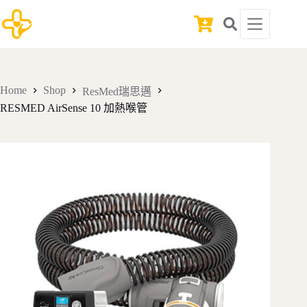
Skip
to
Shopping
content
cart
Home
Shop
ResMed瑞思邁
RESMED AirSense 10 加熱喉管