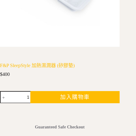
F&P SleepStyle 加熱濕潤器 (矽膠墊)
$
400
F&P
加入購物車
SleepStyle
加
熱
濕
潤
Guaranteed Safe Checkout
器