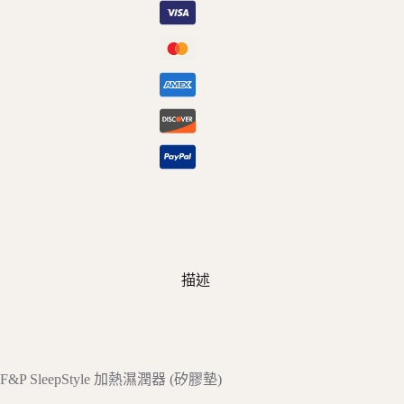
(矽
膠
墊)
數
量
描述
F&P SleepStyle 加熱濕潤器 (矽膠墊)