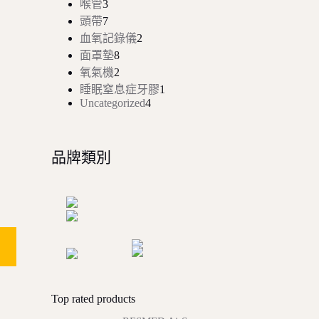
喉管
3
個
產
品
7
頭帶
7
產
個
品
2
血氧記錄儀
2
品
產
個
8
面罩墊
8
品
個
產
2
氧氣機
2
產
個
品
1
睡眠窒息症牙膠
1
品
產
個
4
Uncategorized
4
品
個
產
產
品
品
品牌類別
Top rated products