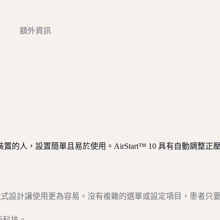
額外資訊
本治療裝置的人，設置簡單且易於使用。AirStart™ 10 具有自動調整正
吸機的直覺式設計讓使用更為容易。沒有複雜的選單或設定項目，患者只
最新科技。