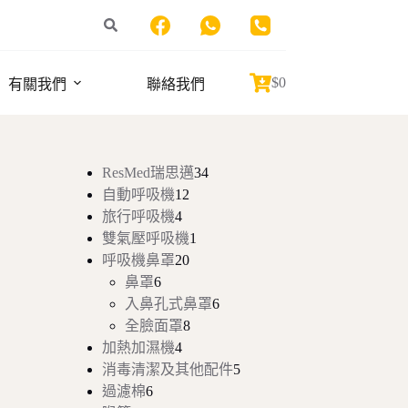
$
0
有關我們
聯絡我們
Shopping
cart
34
ResMed瑞思邁
34
個
12
自動呼吸機
12
個
產
4
旅行呼吸機
4
個
產
品
1
雙氣壓呼吸機
1
產
品
個
20
呼吸機鼻罩
20
品
個
產
6
鼻罩
6
個
產
品
6
入鼻孔式鼻罩
6
產
品
個
8
全臉面罩
8
品
個
產
4
加熱加濕機
4
個
產
品
5
消毒清潔及其他配件
5
產
品
個
6
過濾棉
6
個
品
產
3