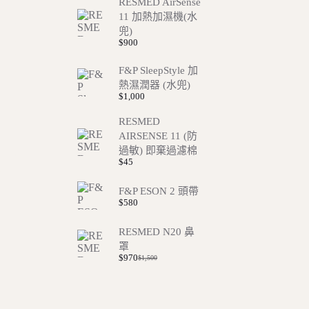
RESMED AirSense
11 加熱加濕機(水
兜)
$
900
F&P SleepStyle 加
熱濕潤器 (水兜)
$
1,000
RESMED
AIRSENSE 11 (防
過敏) 即棄過濾棉
$
45
F&P ESON 2 頭帶
$
580
RESMED N20 鼻
罩
$
970
$
1,500
Original
Current
price
price
was:
is:
$1,500.
$970.