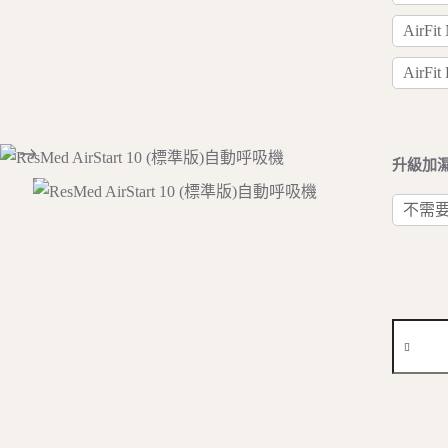
AirFit
AirFit
升級加
不需
ResMed
AirStart
10
(標
準
版)
自