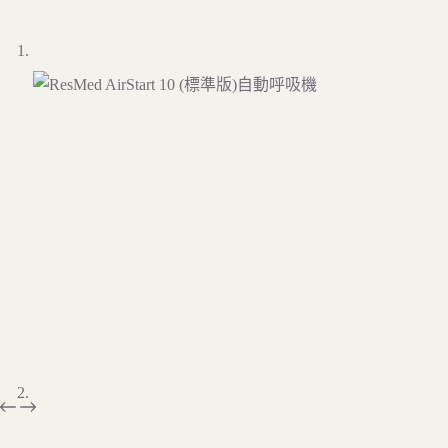
動
呼
吸
機
數
量