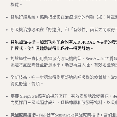
概覽。
智能辨識系統，協助指出您在治療期間的問題（如：鼻罩
呼吸機治療必須在「舒適度」和「有效性」兩者之間取得
智能加熱技術
– 加濕功能配合附有AIRSPIRAL™技
作程式，使加濕體驗變得比過往來得更舒適。
對於過往一直使用費雪派克呼吸機的您，SensAwake
迅速將氣壓降低至舒適水平，助您再度入睡、有效地繼續
全新技術，進一步讓您得到更舒適的呼吸機治療體驗。當
得更舒適、暢順。
寧靜
-SleepStyle獨有的機芯摩打，有效靈敏地改變
內更採用三層式隔離設計，透過橡膠和矽膠等物料，以吸
覺醒感應技術
– F&P獨有SensAwake覺醒感應技術