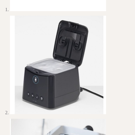
吸
機
數
量