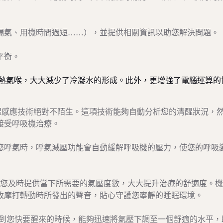
漏氣、用機時間過短……），並提供相關資訊以助您解決問題。
平衡。
術的發熱氣喉，大大減少了冷凝水的形成。此外，更增強了電腦運算的
™覺醒感應技術絕對不陌生。這項技術能夠自動分析您的清醒狀況，
接受呼吸機治療。
您呼氣時，呼氣減壓功能會自動緩解呼吸機的壓力，使您的呼吸
轉速，為您及時提供當下所需要的氣壓度數，大大提升治療的舒適度。
收摩打轉動時所發出的聲音，貼心守護您寧靜的睡眠環境。
，當偵測到您快要醒來的時候，能夠迅速將氣壓下調至一個舒適的水平，