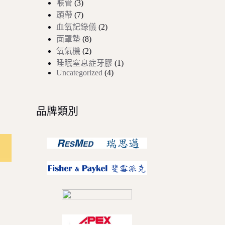
喉管
3
個
產
品
7
頭帶
7
產
個
品
2
血氧記錄儀
2
品
產
個
8
面罩墊
8
品
個
產
2
氧氣機
2
產
個
品
1
睡眠窒息症牙膠
1
品
產
個
4
Uncategorized
4
品
個
產
產
品
品
品牌類別