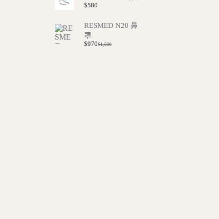
$
580
RESMED N20 鼻
罩
$
970
$
1,500
Original
Current
price
price
was:
is:
$1,500.
$970.