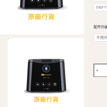
F&P 
配件升
不用
F&P
SLEEPS
PLUS
自
動
正
氣
壓
呼