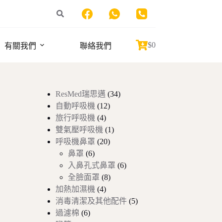
$
0
有關我們
聯絡我們
Shopping
cart
34
ResMed瑞思邁
34
個
12
自動呼吸機
12
個
產
4
旅行呼吸機
4
個
產
品
1
雙氣壓呼吸機
1
產
品
個
20
呼吸機鼻罩
20
品
個
產
6
鼻罩
6
個
產
品
6
入鼻孔式鼻罩
6
產
品
個
8
全臉面罩
8
品
個
產
4
加熱加濕機
4
個
產
品
5
消毒清潔及其他配件
5
產
品
個
6
過濾棉
6
個
品
產
3