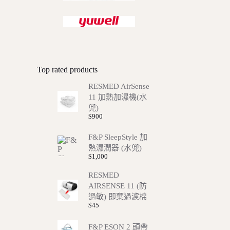
Top rated products
RESMED AirSense
11 加熱加濕機(水
兜)
$
900
F&P SleepStyle 加
熱濕潤器 (水兜)
$
1,000
RESMED
AIRSENSE 11 (防
過敏) 即棄過濾棉
$
45
F&P ESON 2 頭帶