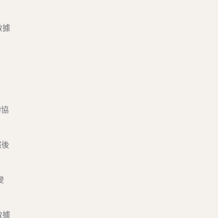
數據
的協
然後
變
數據