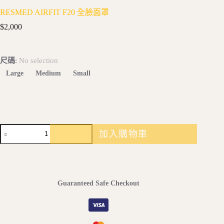
RESMED AIRFIT F20 全臉面罩
$
2,000
尺碼
:
No selection
Large
Medium
Small
RESMED
加入購物車
AIRFIT
F20
全
臉
面
Guaranteed Safe Checkout
罩
數
量